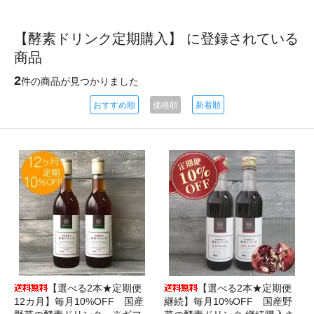
【酵素ドリンク定期購入】 に登録されている
商品
2
件の商品が見つかりました
おすすめ順
価格順
新着順
【選べる2本★定期便
【選べる2本★定期便
12カ月】毎月10%OFF 国産
継続】毎月10%OFF 国産野