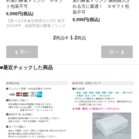
野菜の酵素ドリンク ※ギフ
菜の酵素ドリンク 継続購入さ
ト包装不可
れる方に最適！ ※ギフト包
装不可
6,998円(税込)
6,998円(税込)
【選べる2本★定期便12カ月】毎月
10%OFF 国産野菜の酵素ドリンク
2
1
2
商品中
-
商品
前へ
次へ
■最近チェックした商品